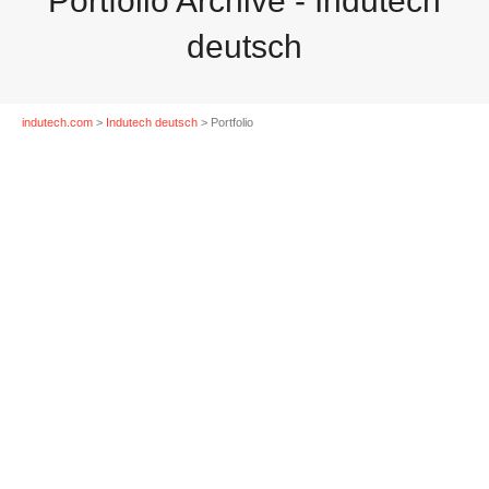
Portfolio Archive - Indutech
deutsch
indutech.com
>
Indutech deutsch
>
Portfolio
adipiscing elit
Lorem ipsum dolor sit amet, consectetur adipiscing elit.
Suspendisse viverra mauris eget tortor imperdiet vehicula.
Proin egestas diam ac...
Mehr Infos
10. Juni 2013
0