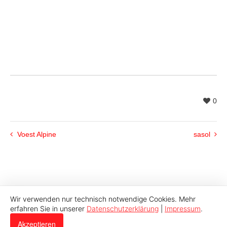
0
Voest Alpine
sasol
Wir verwenden nur technisch notwendige Cookies. Mehr
erfahren Sie in unserer
Datenschutzerklärung
|
Impressum
.
© 2026 Indutech |
Impressum
|
Datenschutz
Akzeptieren