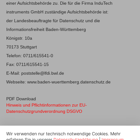
einer Aufsichtsbehörde zu. Die für die Firma InduTech
instruments GmbH zuständige Aufsichtsbehörde ist:
der Landesbeauftragte für Datenschutz und die
Informationsfreiheit Baden-Württemberg
Königstr. 10a
70173 Stuttgart
Telefon: 0711/615541-0
Fax: 0711/615541-15
E-Mail: poststelle@lfdi.bwl.de
Webseite: www.baden-wuerttemberg.datenschutz.de
PDF Download
Hinweis und Pflichtinformationen zur EU-
Datenschutzgrundverordnung DSGVO
Wir verwenden nur technisch notwendige Cookies. Mehr
erfahren Sie in unserer
Datenschutzerklärung
|
Impressum
.
© 2026 Indutech |
Impressum
|
Datenschutz